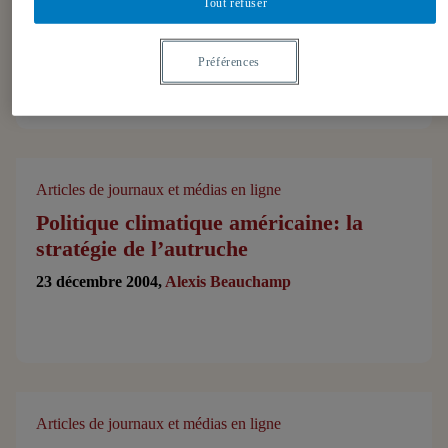
Tout refuser
stratégie de l’autruche
23 décembre 2004,
Alexis Beauchamp
Préférences
Articles de journaux et médias en ligne
Politique climatique américaine: la
stratégie de l’autruche
23 décembre 2004,
Alexis Beauchamp
Articles de journaux et médias en ligne