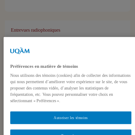
Entrevues radiophoniques
Changements climatiques et politiques
énergétiques en Chine par Christian
Constantin sur la première chaîne de la
radio de Radio-Canada
Préférences en matière de témoins
28 juillet 2008, 19h00 à 21h00, 29 juillet 2008,
Christian
Nous utilisons des témoins (cookies) afin de collecter des informations
Constantin
qui nous permettent d’améliorer votre expérience sur le site, de vous
proposer des contenus vidéo, d’analyser les statistiques de
fréquentation, etc. Vous pouvez personnaliser votre choix en
sélectionnant « Préférences ».
Autoriser les témoins
Articles de journaux et médias en ligne
Politique climatique américaine: la