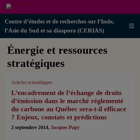
Centre d’études et de recherches sur l’Inde,
l’Asie du Sud et sa diaspora (CERIAS)
Énergie et ressources
stratégiques
Articles scientifiques
L’encadrement de l’échange de droits
d’émission dans le marché réglementé
du carbone au Québec sera-t-il efficace
? Enjeux, constats et prédictions
2 septembre 2014,
Jacques Papy