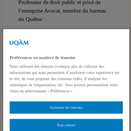
Professeur de droit public et privé de
l’entreprise Avocat, membre du barreau
du Québec
Université du Québec à Montréal
Faculté de science politique et de droit
Préférences en matière de témoins
Département des sciences juridiques, bureau W-
3320
Nous utilisons des témoins (cookies) afin de collecter des
informations qui nous permettent d’améliorer votre expérience sur
papy.jacques@uqam.ca
le site, de vous proposer des contenus vidéo, d’analyser les
statistiques de fréquentation, etc. Vous pouvez personnaliser votre
choix en sélectionnant « Préférences ».
Autoriser les témoins
Publications et activités
Tout refuser