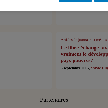
Articles de journaux et médias 
Le libre-échange favo
vraiment le dévelop
pays pauvres?
5 septembre 2005,
Sylvie Du
Partenaires