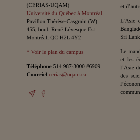
(CERIAS-UQAM)
et d’autr
Université du Québec à Montréal
L’Asie 
Pavillon Thérèse-Casgrain (W)
Banglade
455, boul. René-Lévesque Est
Sri Lank
Montréal, QC H2L 4Y2
Le mand
* Voir le plan du campus
et les é
Téléphone
514 987-3000 #6909
l’Asie d
Courriel
cerias@uqam.ca
des scie
l’écono
communic