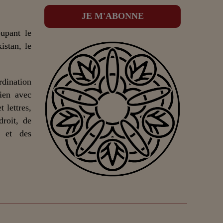
upant le
istan, le
dination
lien avec
 lettres,
droit, de
n et des