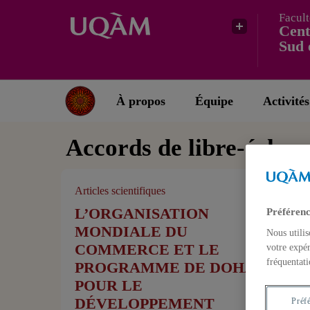
Facult
Cent
Sud 
À propos
Équipe
Activités
Accords de libre-échan
Articles scientifiques
L’ORGANISATION
Préférenc
MONDIALE DU
Nous utilis
COMMERCE ET LE
votre expér
fréquentati
PROGRAMME DE DOHA
POUR LE
DÉVELOPPEMENT
Préf