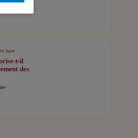
en ligne
rise-t-il
pement des
gas