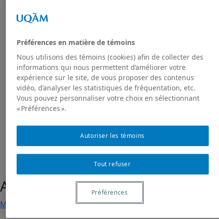
Activités à venir
Activités passées
Publications
Toutes les publications
Préférences en matière de témoins
Dans les médias
Nous utilisons des témoins (cookies) afin de collecter des
GRIAS
informations qui nous permettent d’améliorer votre
RIAS
expérience sur le site, de vous proposer des contenus
Projet de recherche Sakhī
vidéo, d’analyser les statistiques de fréquentation, etc.
Présentation du projet
Vous pouvez personnaliser votre choix en sélectionnant
« Préférences ».
Projet Sakhī : contexte
Projet Sakhī: méthodologie
Nous joindre
Autoriser les témoins
Tout refuser
Argentine
Préférences
Monographies