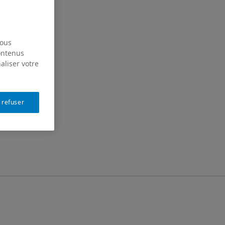
nous
contenus
aliser votre
 refuser