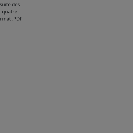
suite des
r quatre
ormat .PDF