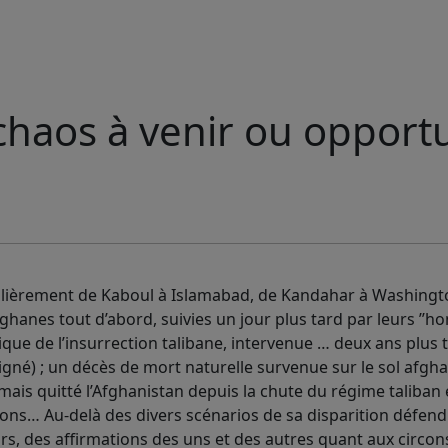
chaos à venir ou opport
gulièrement de Kaboul à Islamabad, de Kandahar à Washingt
s afghanes tout d’abord, suivies un jour plus tard par leurs ’’
ue de l’insurrection talibane, intervenue … deux ans plus tô
oigné) ; un décès de mort naturelle survenue sur le sol afgha
mais quitté l’Afghanistan depuis la chute du régime taliban e
ons… Au-delà des divers scénarios de sa disparition défend
s, des affirmations des uns et des autres quant aux circo