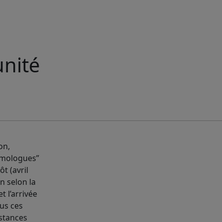
unité
on,
homologues’’
t (avril
n selon la
t l’arrivée
us ces
nstances