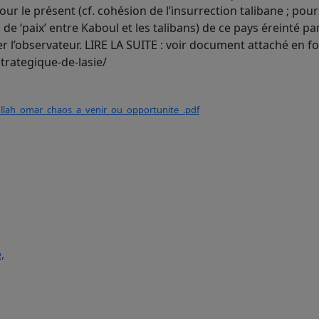
r le présent (cf. cohésion de l’insurrection talibane ; pour
de ‘paix’ entre Kaboul et les talibans) de ce pays éreinté pa
er l’observateur. LIRE LA SUITE : voir document attaché en f
trategique-de-lasie/
ollah_omar_chaos_a_venir_ou_opportunite_.pdf
,