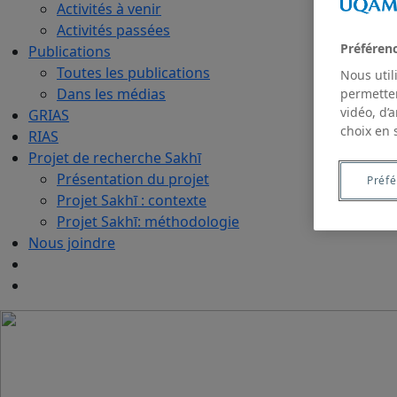
Activités à venir
Activités passées
Préféren
Publications
Toutes les publications
Nous util
Dans les médias
permetten
vidéo, d’
GRIAS
choix en 
RIAS
Projet de recherche Sakhī
Présentation du projet
Préf
Projet Sakhī : contexte
Projet Sakhī: méthodologie
Nous joindre