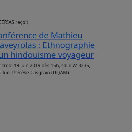
CÉRIAS reçoit
onférence de Mathieu
laveyrolas : Ethnographie
’un hindouisme voyageur
credi 19 juin 2019 dès 15h, salle W-3235,
illon Thérèse-Casgrain (UQAM)