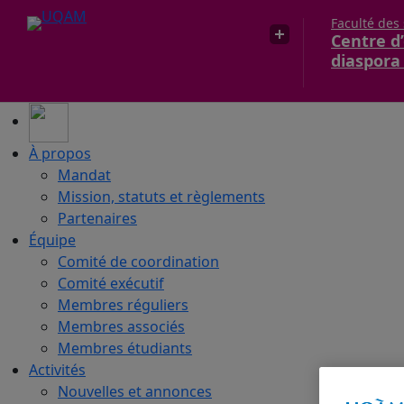
Faculté des
Centre d’
diaspora
À propos
Mandat
Mission, statuts et règlements
Partenaires
Équipe
Comité de coordination
Comité exécutif
Membres réguliers
Membres associés
Membres étudiants
Activités
Nouvelles et annonces