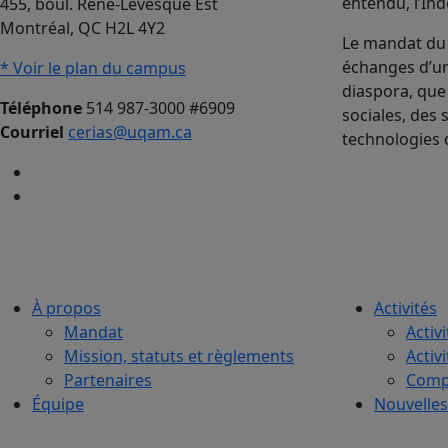
entendu, l’Ind
455, boul. René-Lévesque Est
Montréal, QC H2L 4Y2
Le mandat du 
échanges d’uni
* Voir le plan du campus
diaspora, que
Téléphone
514 987-3000 #6909
sociales, des 
Courriel
cerias@uqam.ca
technologies 
À propos
Activités
Mandat
Activi
Mission, statuts et règlements
Activ
Partenaires
Compt
Équipe
Nouvelles