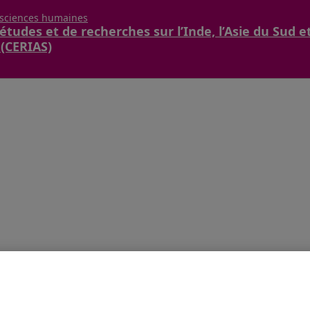
 sciences humaines
études et de recherches sur l’Inde, l’Asie du Sud e
 (CERIAS)