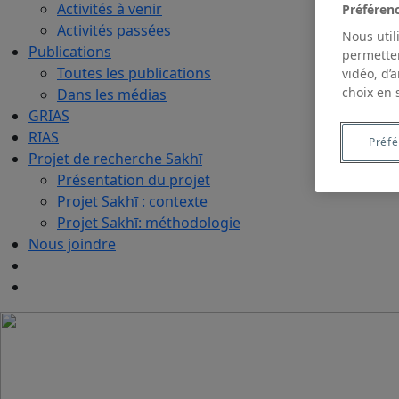
Activités à venir
Préféren
Activités passées
Nous util
Publications
permetten
Toutes les publications
vidéo, d’
choix en 
Dans les médias
GRIAS
RIAS
Préf
Projet de recherche Sakhī
Présentation du projet
Projet Sakhī : contexte
Projet Sakhī: méthodologie
Nous joindre