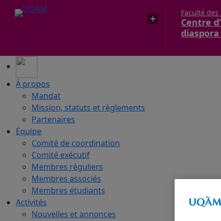
Faculté des
Centre d’
diaspora
À propos
Mandat
Mission, statuts et règlements
Partenaires
Équipe
Comité de coordination
Comité exécutif
Membres réguliers
Membres associés
Membres étudiants
Activités
Nouvelles et annonces