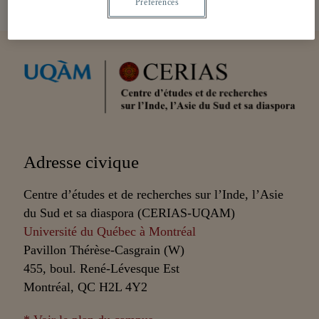
Préférences
Partenaires
Adresse civique
Centre d’études et de recherches sur l’Inde, l’Asie
du Sud et sa diaspora (CERIAS-UQAM)
Université du Québec à Montréal
Pavillon Thérèse-Casgrain (W)
455, boul. René-Lévesque Est
Montréal, QC H2L 4Y2