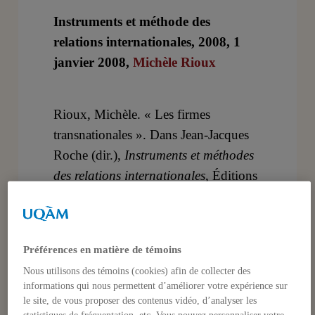
Instruments et méthode des
relations internationales, 2008, 1
janvier 2008,
Michèle Rioux
Rioux, Michèle. « Les firmes
transnationales ». Dans Jean-Jacques
Roche (dir.),
Instruments et méthodes
des relations internationales
, Éditions
Palgrave, 2008.
Documents joints
Préférences en matière de témoins
FTN-RIOUX.pdf
Nous utilisons des témoins (cookies) afin de collecter des
informations qui nous permettent d’améliorer votre expérience sur
le site, de vous proposer des contenus vidéo, d’analyser les