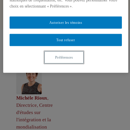
statistiques de fréquentation, etc. Vous pouvez personnaliser votre
choix en sélectionnant « Préférences ».
Autoriser les témoins
Tout refuser
Auteurs-trices
Préférences
Michèle Rioux
,
Directrice, Centre
d'études sur
l'intégration et la
mondialisation