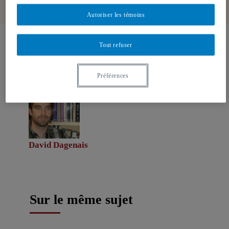
Autoriser les témoins
Tout refuser
Auteurs-trices
Préférences
David Dagenais
Sur le même sujet