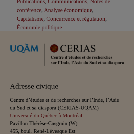
Publications
,
Communications
,
Notes de
conférence
,
Analyse économique
,
Capitalisme
,
Concurrence et régulation
,
Économie politique
Partenaires
Adresse civique
Centre d’études et de recherches sur l’Inde, l’Asie
du Sud et sa diaspora (CERIAS-UQAM)
Université du Québec à Montréal
Pavillon Thérèse-Casgrain (W)
455, boul. René-Lévesque Est