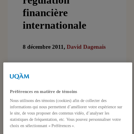
régulation
financière
internationale
8 décembre 2011,
David Dagenais
Conférence prononcée dans le cadre
du cours POL 8310 – Économie
politique internationale, décembre
Préférences en matière de témoins
2011
Nous utilisons des témoins (cookies) afin de collecter des
informations qui nous permettent d’améliorer votre expérience sur
le site, de vous proposer des contenus vidéo, d’analyser les
statistiques de fréquentation, etc. Vous pouvez personnaliser votre
choix en sélectionnant « Préférences ».