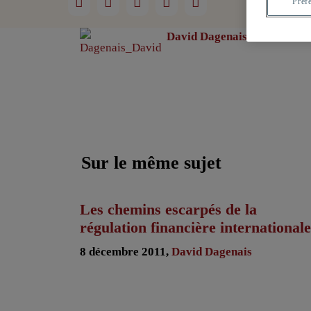
Préf
David Dagenais
Sur le même sujet
Les chemins escarpés de la
régulation financière internationale
8 décembre 2011,
David Dagenais