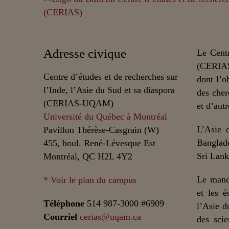
Adresse civique
Le Centr
(CERIAS
Centre d’études et de recherches sur
dont l’o
l’Inde, l’Asie du Sud et sa diaspora
des cher
(CERIAS-UQAM)
et d’autr
Université du Québec à Montréal
L’Asie 
Pavillon Thérèse-Casgrain (W)
Banglade
455, boul. René-Lévesque Est
Sri Lank
Montréal, QC H2L 4Y2
Le mand
* Voir le plan du campus
et les é
Téléphone
514 987-3000 #6909
l’Asie d
Courriel
cerias@uqam.ca
des scie