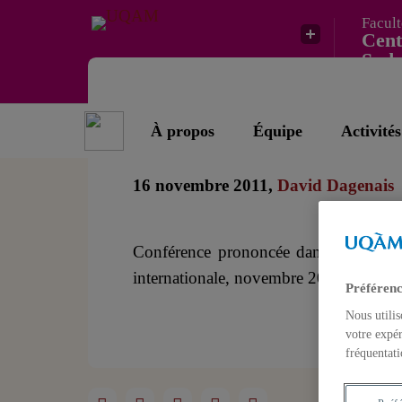
Facult
Cent
Sud 
Le système monétair
À propos
Équipe
Activités
16 novembre 2011,
David Dagenais
Conférence prononcée dans le cadre 
internationale, novembre 2011
Préférenc
Nous utilis
votre expér
fréquentati