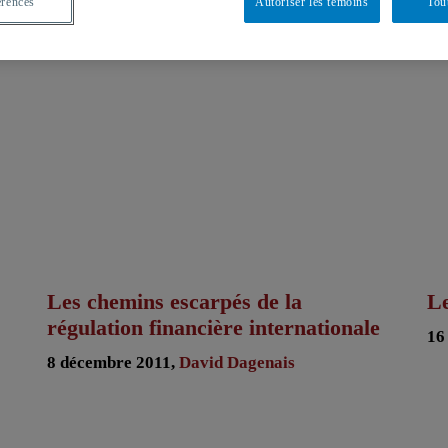
érences
Autoriser les témoins
Tou
Les chemins escarpés de la
Le
régulation financière internationale
16
8 décembre 2011,
David Dagenais