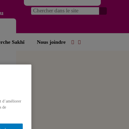
du
erche Sakhī
Nous joindre
e
t d’améliorer
s de