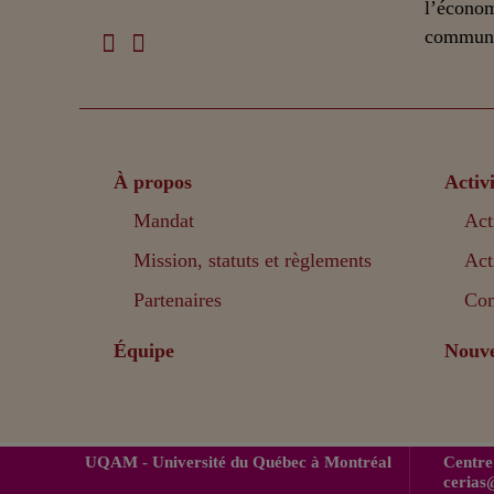
l’écono
communic
À propos
Activi
Mandat
Act
Mission, statuts et règlements
Act
Partenaires
Com
Équipe
Nouve
UQAM
- Université du Québec à Montréal
Centre 
ceria