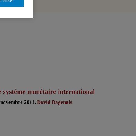
t refuser
 système monétaire international
 novembre 2011,
David Dagenais