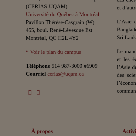
(CERIAS-UQAM)
et d’autr
Université du Québec à Montréal
L’Asie 
Pavillon Thérèse-Casgrain (W)
Banglade
455, boul. René-Lévesque Est
Sri Lank
Montréal, QC H2L 4Y2
Le mand
* Voir le plan du campus
et les é
Téléphone
514 987-3000 #6909
l’Asie d
Courriel
cerias@uqam.ca
des scie
l’écono
communic
À propos
Activi