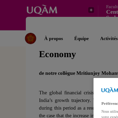
Facult
Cent
Sud 
Vient de paraître : Notes du Prias # 4
À propos
Équipe
Activités
Globalisation and t
Economy
de notre collègue Mritiunjoy Mohan
The global financial crisis and the ‘
India’s growth trajectory. This is par
Préférenc
during this period as a result of which
Nous utilis
the case that the increase in oil prices
votre expér