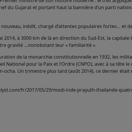
Premier ministre de son histoire moderne : le très atypiqu
 du Gujarat et portant haut la bannière d’un parti nationa
e nouveau, inédit, chargé d’attentes populaires fortes… et 
ai 2014, à 3000 km de là en direction du Sud-Est, la capitale 
re gravité …nonobstant leur « familiarité ».
auration de la monarchie constitutionnelle en 1932, les milit
l National pour la Paix et l’Ordre (CNPO), avec à sa tête le
n-ocha. Un trimestre plus tard (août 2014), ce dernier éta
sialyst.com/fr/2017/05/29/modi-inde-prayuth-thailande-quat