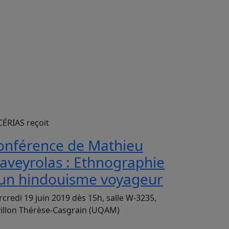
CÉRIAS reçoit
onférence de Mathieu
laveyrolas : Ethnographie
’un hindouisme voyageur
credi 19 juin 2019 dès 15h, salle W-3235,
illon Thérèse-Casgrain (UQAM)