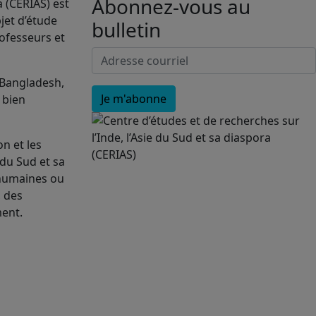
Abonnez-vous au
a (CERIAS) est
jet d’étude
bulletin
rofesseurs et
 Bangladesh,
, bien
n et les
 du Sud et sa
 humaines ou
, des
ment.