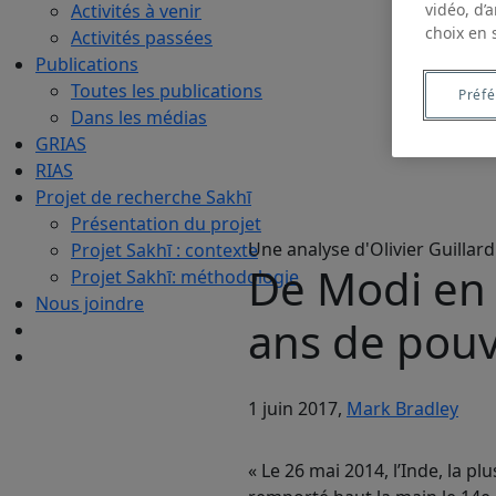
Activités à venir
vidéo, d’
choix en 
Activités passées
Publications
Toutes les publications
Préf
Dans les médias
GRIAS
RIAS
Projet de recherche Sakhī
Présentation du projet
Une analyse d'Olivier Guillard
Projet Sakhī : contexte
De Modi en 
Projet Sakhī: méthodologie
Nous joindre
ans de pouv
1 juin 2017,
Mark Bradley
« Le 26 mai 2014, l’Inde, la 