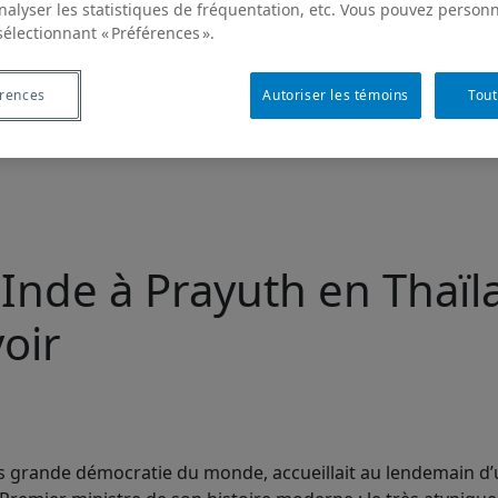
analyser les statistiques de fréquentation, etc. Vous pouvez personn
sélectionnant « Préférences ».
érences
Autoriser les témoins
Tout
Inde à Prayuth en Thaïla
oir
plus grande démocratie du monde, accueillait au lendemain d’