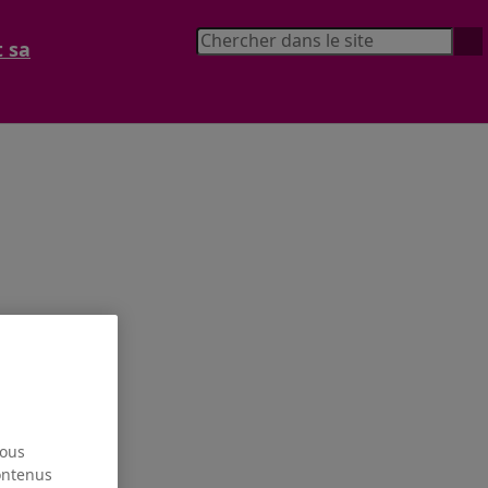
t sa
nous
contenus