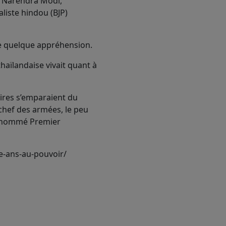
e Narendra Modi,
liste hindou (BJP)
de quelque appréhension.
thaïlandaise vivait quant à
aires s’emparaient du
 chef des armées, le peu
it nommé Premier
re-ans-au-pouvoir/