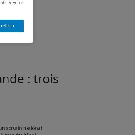
aliser votre
 refuser
nde : trois
un scrutin national