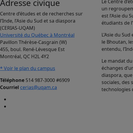
Adresse civique
Le Centre d’ét
un regroupeme
Centre d’études et de recherches sur
est l’Asie du
l’Inde, l’Asie du Sud et sa diaspora
étudiants de l
(CERIAS-UQAM)
L’Asie du Sud
Université du Québec à Montréal
le Bhoutan, le
Pavillon Thérèse-Casgrain (W)
entendu, l’Ind
455, boul. René-Lévesque Est
Montréal, QC H2L 4Y2
Le mandat du 
échanges d’uni
* Voir le plan du campus
diaspora, que
Téléphone
514 987-3000 #6909
sociales, des 
Courriel
cerias@uqam.ca
technologies 