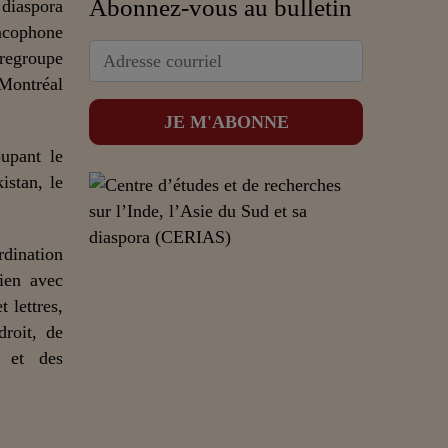
Abonnez-vous au bulletin
 diaspora
ncophone
 regroupe
 Montréal
upant le
istan, le
dination
lien avec
 lettres,
droit, de
n et des