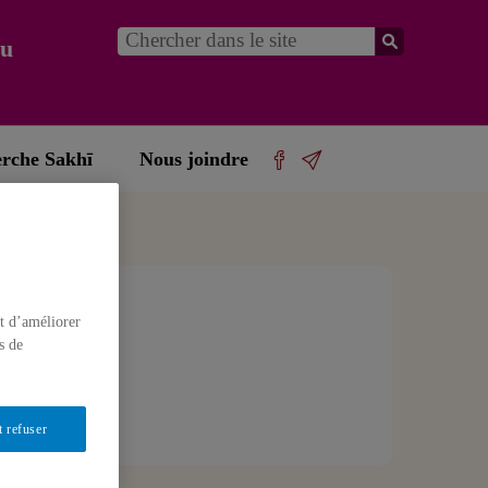
du
erche Sakhī
Nous joindre
t d’améliorer
l’épreuve
s de
1 janvier
t refuser