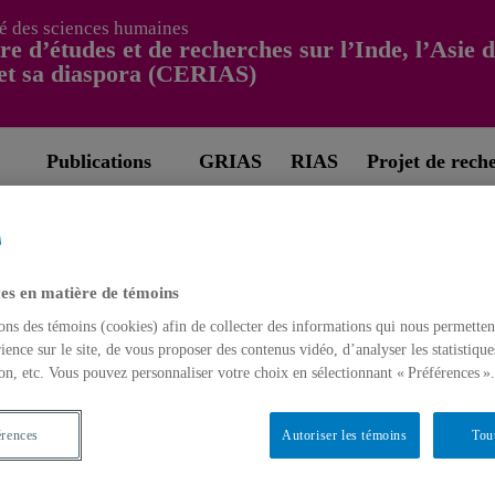
é des sciences humaines
re d’études et de recherches sur l’Inde, l’Asie 
et sa diaspora (CERIAS)
Publications
GRIAS
RIAS
Projet de rech
es en matière de témoins
Chapitres de livres
ons des témoins (cookies) afin de collecter des informations qui nous permetten
Des syndicats mis à 
ience sur le site, de vous proposer des contenus vidéo, d’analyser les statistique
on, etc. Vous pouvez personnaliser votre choix en sélectionnant « Préférences ».
L’annuaire du Québec 2005, 
2005,
Thomas Collombat
érences
Autoriser les témoins
Tou