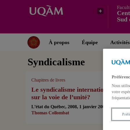
Facult
Cent
Sud 
À propos
Équipe
Activités
Syndicalisme
Préférenc
Chapitres de livres
Nous utilis
Le syndicalisme international
votre expér
sur la voie de l’unité?
fréquentati
L’état du Québec, 2008, 1 janvier 2008,
Thomas Collombat
Préf