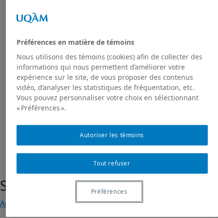
Activités à venir
Activités passées
Publications
Toutes les publications
Préférences en matière de témoins
Dans les médias
Nous utilisons des témoins (cookies) afin de collecter des
GRIAS
informations qui nous permettent d’améliorer votre
RIAS
expérience sur le site, de vous proposer des contenus
Projet de recherche Sakhī
vidéo, d’analyser les statistiques de fréquentation, etc.
Présentation du projet
Vous pouvez personnaliser votre choix en sélectionnant
« Préférences ».
Projet Sakhī : contexte
Projet Sakhī: méthodologie
Nous joindre
Autoriser les témoins
Tout refuser
Santé publique
Préférences
Articles de journaux et médias en ligne