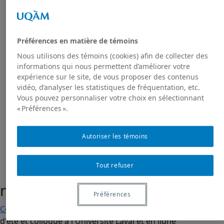
Activités à venir
Activités passées
Publications
Toutes les publications
Préférences en matière de témoins
Dans les médias
Nous utilisons des témoins (cookies) afin de collecter des
GRIAS
informations qui nous permettent d’améliorer votre
RIAS
expérience sur le site, de vous proposer des contenus
vidéo, d’analyser les statistiques de fréquentation, etc.
Projet de recherche Sakhī
Vous pouvez personnaliser votre choix en sélectionnant
Présentation du projet
« Préférences ».
Projet Sakhī : contexte
Projet Sakhī: méthodologie
Nous joindre
Autoriser les témoins
Tout refuser
nourriture
Préférences
Colloque
,
Cours d'été
,
Séminaires et conférences
| École
d'été et colloque à l'Université Laval et en ligne