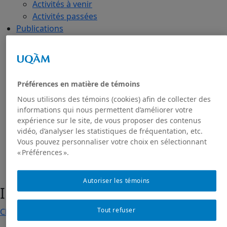
Activités à venir
Activités passées
Publications
Toutes les publications
Dans les médias
GRIAS
RIAS
Préférences en matière de témoins
Projet de recherche Sakhī
Nous utilisons des témoins (cookies) afin de collecter des
Présentation du projet
informations qui nous permettent d’améliorer votre
Projet Sakhī : contexte
expérience sur le site, de vous proposer des contenus
Projet Sakhī: méthodologie
vidéo, d’analyser les statistiques de fréquentation, etc.
Nous joindre
Vous pouvez personnaliser votre choix en sélectionnant
« Préférences ».
Autoriser les témoins
Industrie de la défense
Tout refuser
Chapitres de livres