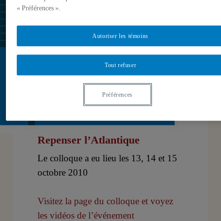
« Préférences ».
Autoriser les témoins
Tout refuser
Préférences
Repenser l’Atlantique
Le colloque a eu lieu les 13, 14 et 15
octobre 2010
Visitez la page du colloque et voyez
les vidéos de l’événement