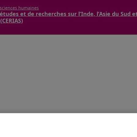
 sciences humaines
études et de recherches sur l’Inde, l’Asie du Sud e
 (CERIAS)