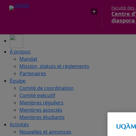
Faculté des
Centre d’
diaspora
À propos
Mandat
Mission, statuts et règlements
Partenaires
Équipe
Comité de coordination
Comité exécutif
Membres réguliers
Membres associés
Membres étudiants
Activités
Nouvelles et annonces