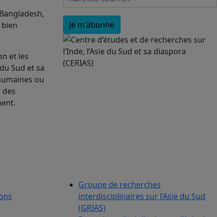
 Bangladesh,
, bien
n et les
 du Sud et sa
 humaines ou
, des
ment.
Groupe de recherches
ions
interdisciplinaires sur l’Asie du Sud
(GRIAS)