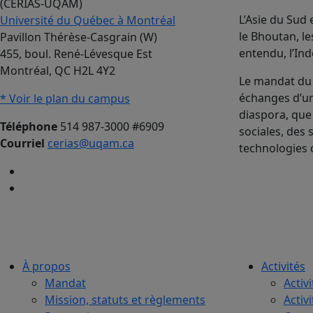
(CERIAS-UQAM)
L’Asie du Sud
Université du Québec à Montréal
le Bhoutan, le
Pavillon Thérèse-Casgrain (W)
entendu, l’Ind
455, boul. René-Lévesque Est
Montréal, QC H2L 4Y2
Le mandat du 
échanges d’uni
* Voir le plan du campus
diaspora, que
Téléphone
514 987-3000 #6909
sociales, des 
Courriel
cerias@uqam.ca
technologies 
À propos
Activités
Mandat
Activi
Mission, statuts et règlements
Activ