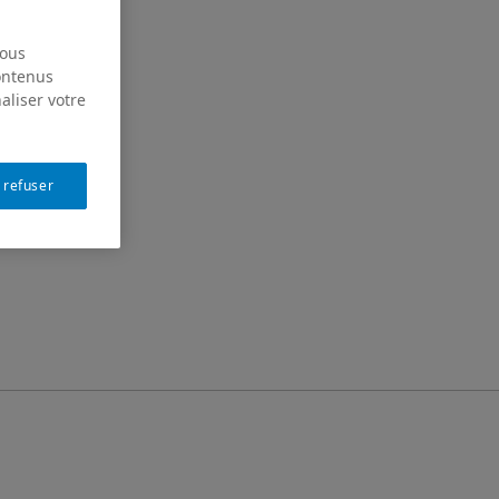
nous
contenus
aliser votre
 refuser