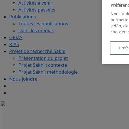
Activités à venir
Préféren
Activités passées
Nous util
Publications
permetten
Toutes les publications
vidéo, d’
Dans les médias
choix en 
GRIAS
RIAS
Préf
Projet de recherche Sakhī
Présentation du projet
Projet Sakhī : contexte
Projet Sakhī: méthodologie
Nous joindre