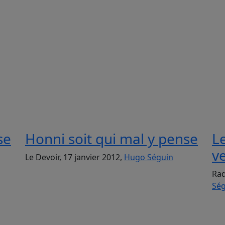
se
Honni soit qui mal y pense
L
v
Le Devoir, 17 janvier 2012,
Hugo Séguin
Rad
Ség