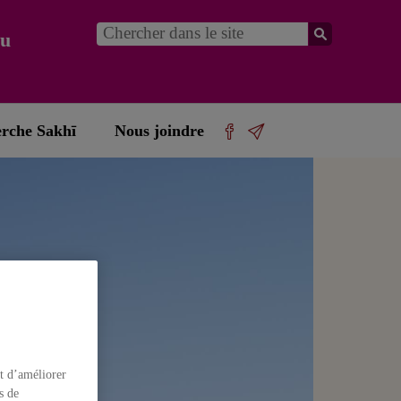
du
erche Sakhī
Nous joindre
t d’améliorer
s de