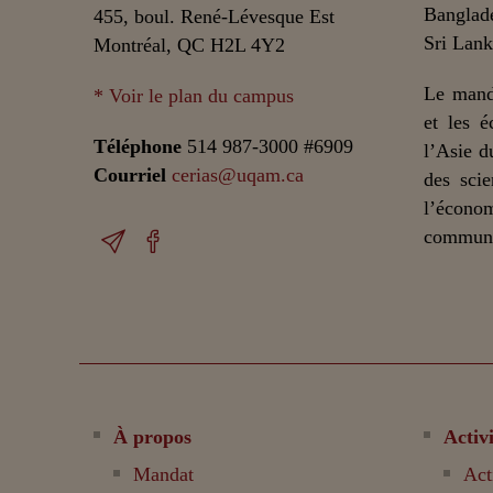
Banglade
455, boul. René-Lévesque Est
Sri Lank
Montréal, QC H2L 4Y2
Le mand
* Voir le plan du campus
et les é
Téléphone
514 987-3000 #6909
l’Asie d
Courriel
cerias@uqam.ca
des scie
l’écono
communic
À propos
Activi
Mandat
Act