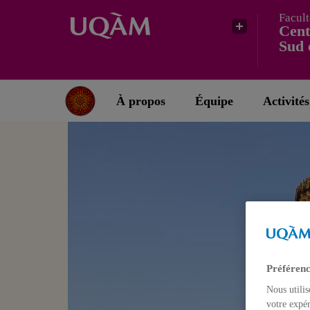
Facult
Cent
Sud 
À propos
Équipe
Activités
Préférenc
Nous utilis
votre expér