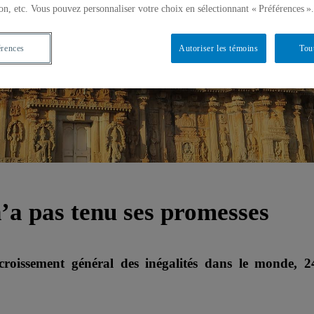
on, etc. Vous pouvez personnaliser votre choix en sélectionnant « Préférences ».
érences
Autoriser les témoins
Tou
’a pas tenu ses promesses
roissement général des inégalités dans le monde, 2