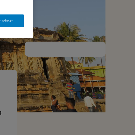
t refuser
4