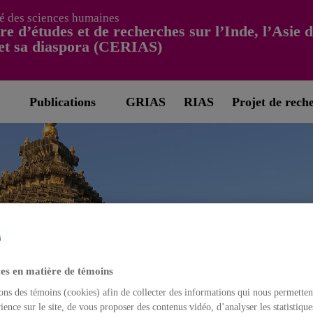
é des sciences humaines
re d’études et de recherches sur l’Inde, l’Asie 
et sa diaspora (CERIAS)
Publications
GRIAS
RIAS
Projet de rech
es en matière de témoins
ons des témoins (cookies) afin de collecter des informations qui nous permetten
ience sur le site, de vous proposer des contenus vidéo, d’analyser les statistique