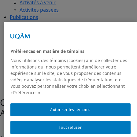
Activités à venir
Activités passées
Publications
Toutes les publications
Dans les médias
GRIAS
RIAS
Préférences en matière de témoins
Projet de recherche Sakhī
Nous utilisons des témoins (cookies) afin de collecter des
Présentation du projet
informations qui nous permettent d’améliorer votre
Projet Sakhī : contexte
expérience sur le site, de vous proposer des contenus
Projet Sakhī: méthodologie
vidéo, d’analyser les statistiques de fréquentation, etc.
Nous joindre
Vous pouvez personnaliser votre choix en sélectionnant
« Préférences ».
Cours sur l’Hindouisme
Automne 2025
Autoriser les témoins
Tout refuser