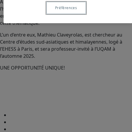
À l’automne prochain, l’UQAM offrira un cours sur
Préférences
l’hindouisme, exceptionnellement offert en « co-
enseignement », par deux chercheurs reconnus sur
cette thématique.
L’un d’entre eux, Mathieu Claveyrolas, est chercheur au
Centre d’études sud-asiatiques et himalayennes, logé à
l’EHESS à Paris, et sera professeur-invité à l’UQAM à
l’automne 2025.
UNE OPPORTUNITÉ UNIQUE!