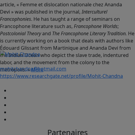
article, « Femme et dislocation nationale chez Ananda
Devi » was published in the journal,
Interculturel
Francophonies
. He has taught a range of seminars on
Francophone literature such as,
Francophone Worlds
;
Postcolonial Theory
and
The Francophone Literary Tradition.
He
is currently working on a book that deals with authors like
Édouard Glissant from Martinique and Ananda Devi from
the Indian Ocean who depict the slave trade, indentured
labor, and the movement from the colony to the
mohitchandna@hotmail.com
metropolis. »
More
https://www.researchgate.net/profile/Mohit-Chandna
Partenaires