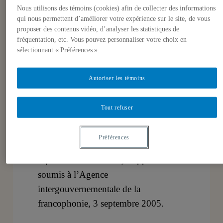
Nous utilisons des témoins (cookies) afin de collecter des informations
qui nous permettent d’améliorer votre expérience sur le site, de vous
3 septembre 2005,
Christian
proposer des contenus vidéo, d’analyser les statistiques de
Deblock
,
Gilbert Gagné
fréquentation, etc. Vous pouvez personnaliser votre choix en
sélectionnant « Préférences ».
Christian Deblock et Gilbert Gagné,
Autoriser les témoins
Synthèse des arguments et des
stratégies des États-Unis à l’encontre
Tout refuser
du projet de Convention de
l’UNESCO sur la protection et la
Préférences
promotion de la diversité des
expressions culturelles,
Rapport
soumis à l’Agence
intergouvernementale de la
francophonie, 3 septembre 2005.