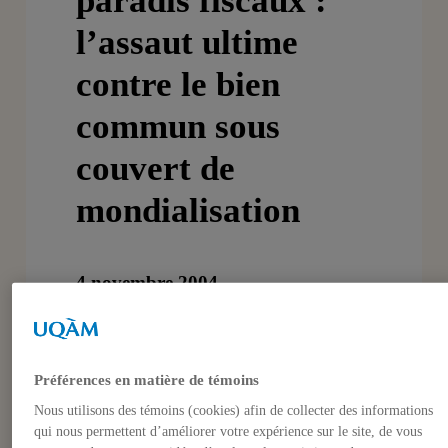
paradis fiscaux :
l’assaut ultime
contre le bien
commun sous
couvert de
mondialisation
4 novembre 2004
DATE: 4 novembre 2004 – de 12h30
Préférences en matière de témoins
à 14h00
Nous utilisons des témoins (cookies) afin de collecter des informations
LIEU: Local A-1715, Pavillon
qui nous permettent d’améliorer votre expérience sur le site, de vous