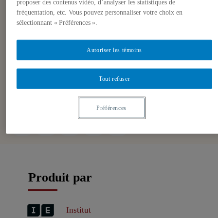
proposer des contenus vidéo, d’analyser les statistiques de
Hubert-Aquin
fréquentation, etc. Vous pouvez personnaliser votre choix en
sélectionnant « Préférences ».
Conférencier : Stéphane Gobeil,
conseiller politique au Cabinet du
Autoriser les témoins
Chef du Bloc Québécois
Tout refuser
Préférences
Produit par
Institut