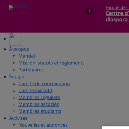
Faculté des
Centre d’
diaspora
À propos
Mandat
Mission, statuts et règlements
Partenaires
Équipe
Comité de coordination
Comité exécutif
Membres réguliers
Membres associés
Membres étudiants
Activités
Nouvelles et annonces