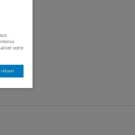
nous
contenus
aliser votre
 refuser