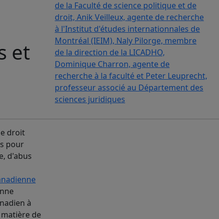
s et
de droit
ts pour
e, d'abus
anadienne
onne
anadien à
 matière de