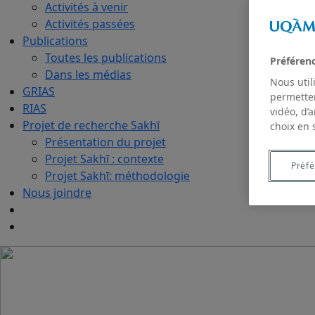
Activités à venir
Activités passées
Publications
Toutes les publications
Préféren
Dans les médias
Nous util
GRIAS
permetten
RIAS
vidéo, d’
Projet de recherche Sakhī
choix en 
Présentation du projet
Projet Sakhī : contexte
Préf
Projet Sakhī: méthodologie
Nous joindre