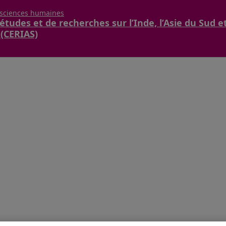
 sciences humaines
études et de recherches sur l’Inde, l’Asie du Sud e
 (CERIAS)