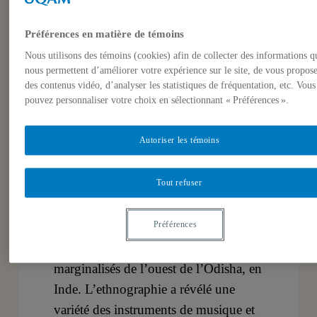
Musique marginalisée – les voix des
Préférences en matière de témoins
déesses et ses orchèstres (Inde/
Nous utilisons des témoins (cookies) afin de collecter des informations q
Odisha de l’ouest)
nous permettent d’améliorer votre expérience sur le site, de vous propos
des contenus vidéo, d’analyser les statistiques de fréquentation, etc. Vous
Lidia Guzy
, anthropologue et
pouvez personnaliser votre choix en sélectionnant « Préférences ».
chercheuse des musiques et des
religions indigènes et hindoues,
Autoriser les témoins
College Cork, Irlande.
Tout refuser
Cette présentation discute la
documentation ethnomusicologique
Préférences
de longue terme des differentes
traditions musicales rurales
marginalisés de l’ouest de l’Odisha, en
Inde. L’ethnographie a révélé une
variété des instruments de musique et