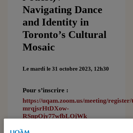
Navigating Dance
and Identity in
Toronto’s Cultural
Mosaic
Le mardi le 31 octobre 2023, 12h30
Pour s’inscrire :
https://uqam.zoom.us/meeting/register
mrqjsrHtDXow-
RSnpOjy77wfbLOjWk