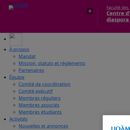
Faculté des
Centre d’
diaspora
À propos
Mandat
Mission, statuts et règlements
Partenaires
Équipe
Comité de coordination
Comité exécutif
Membres réguliers
Membres associés
Membres étudiants
Activités
Nouvelles et annonces