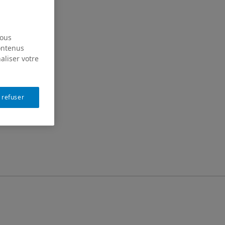
nous
contenus
aliser votre
 refuser