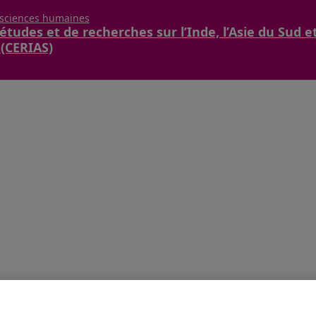
 sciences humaines
études et de recherches sur l’Inde, l’Asie du Sud e
 (CERIAS)