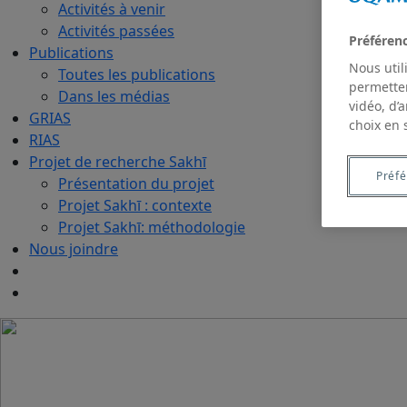
Activités à venir
Activités passées
Préféren
Publications
Nous util
Toutes les publications
permetten
Dans les médias
vidéo, d’
GRIAS
choix en 
RIAS
Projet de recherche Sakhī
Préf
Présentation du projet
Projet Sakhī : contexte
Projet Sakhī: méthodologie
Nous joindre