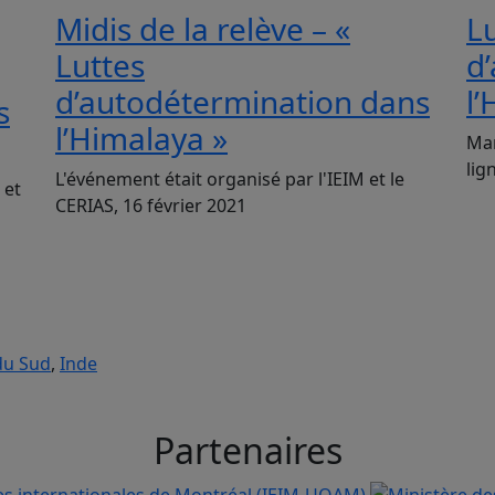
Midis de la relève – «
L
Luttes
d
d’autodétermination dans
l
s
l’Himalaya »
Mar
lig
L'événement était organisé par l'IEIM et le
 et
CERIAS, 16 février 2021
du Sud
,
Inde
Partenaires