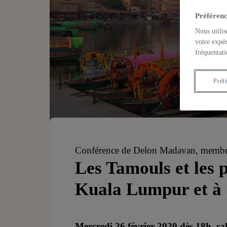
Préférenc
Nous utilis
votre expér
fréquentati
Préf
Conférence de Delon Madavan, mem
Les Tamouls et les p
Kuala Lumpur et à
Mercredi 26 février 2020 dès 18h, 