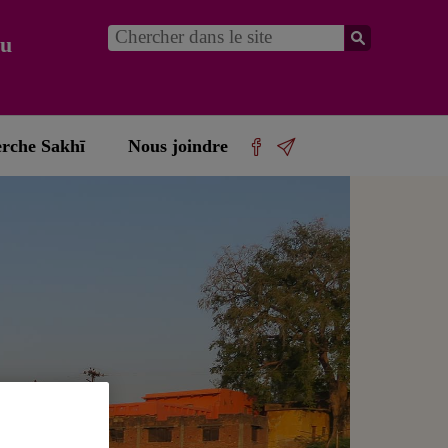
du
erche Sakhī
Nous joindre