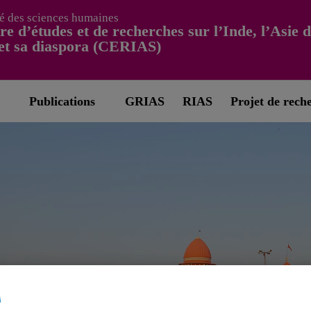
é des sciences humaines
re d’études et de recherches sur l’Inde, l’Asie 
et sa diaspora (CERIAS)
Publications
GRIAS
RIAS
Projet de rech