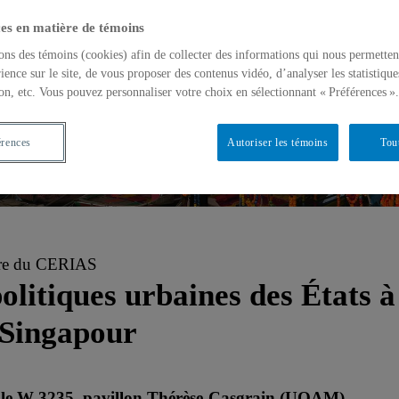
es en matière de témoins
ons des témoins (cookies) afin de collecter des informations qui nous permetten
ience sur le site, de vous proposer des contenus vidéo, d’analyser les statistique
on, etc. Vous pouvez personnaliser votre choix en sélectionnant « Préférences ».
érences
Autoriser les témoins
Tou
bre du CERIAS
olitiques urbaines des États à
 Singapour
salle W-3235, pavillon Thérèse-Casgrain (UQAM)