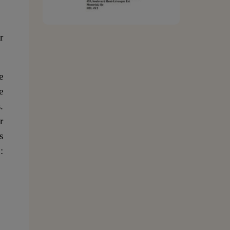
r
e
e
.
r
s
ù
: