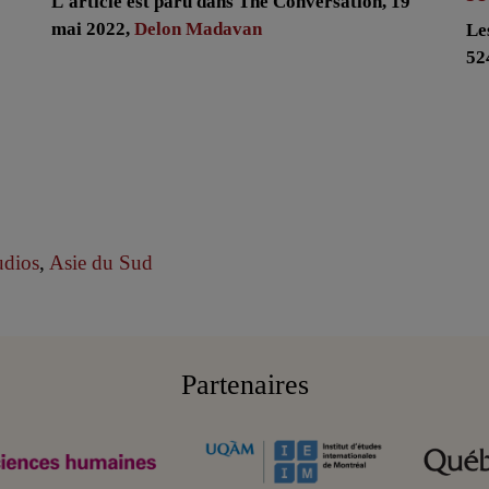
L'article est paru dans The Conversation, 19
mai 2022,
Delon Madavan
Le
52
dios
,
Asie du Sud
Partenaires