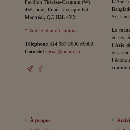
L’Asie 
Pavillon Thérèse-Casgrain (W)
Banglade
455, boul. René-Lévesque Est
Sri Lank
Montréal, QC H2L 4Y2
Le mand
* Voir le plan du campus
et les é
Téléphone
514 987-3000 #6909
l’Asie d
Courriel
cerias@uqam.ca
des scie
l’écono
communic
À propos
Activi