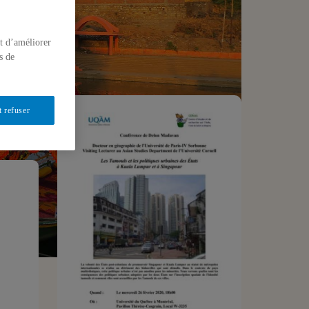
t d’améliorer
s de
t refuser