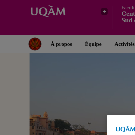
Facult
Cent
Sud 
À propos
Équipe
Activités