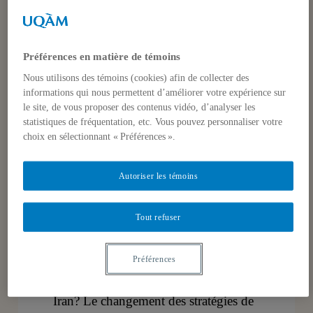
Première partie : 1980 – 1988 Cette
recherche a pour objectif d’expliquer
Préférences en matière de témoins
le changement et la continuité dans les
stratégies de développement
Nous utilisons des témoins (cookies) afin de collecter des
informations qui nous permettent d’améliorer votre expérience sur
économique après la révolution
le site, de vous proposer des contenus vidéo, d’analyser les
islamique de 1979 en Iran. Trois
statistiques de fréquentation, etc. Vous pouvez personnaliser votre
choix en sélectionnant « Préférences ».
stratégies de développement ont été
adoptées au cours des dernières
Autoriser les témoins
décennies : la stratégie
d’industrialisation, le « socialisme
Tout refuser
islamique » et la stratégie libérale.
Quels sont les facteurs déterminants de
la continuité et du changement dans
Préférences
les stratégies de développement en
Iran? Le changement des stratégies de