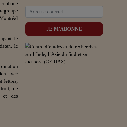
ncophone
 regroupe
 Montréal
upant le
istan, le
dination
lien avec
 lettres,
droit, de
n et des