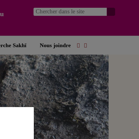
du
erche Sakhī
Nous joindre