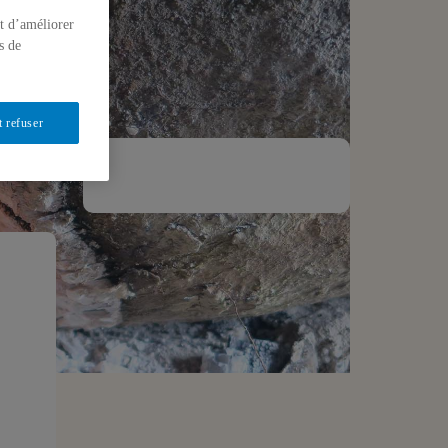
t d’améliorer
s de
t refuser