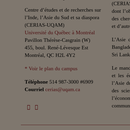
(CERIAS
Centre d’études et de recherches sur
dont l’o
l’Inde, l’Asie du Sud et sa diaspora
des cher
(CERIAS-UQAM)
et d’autr
Université du Québec à Montréal
L’Asie 
Pavillon Thérèse-Casgrain (W)
Banglade
455, boul. René-Lévesque Est
Sri Lank
Montréal, QC H2L 4Y2
Le mand
* Voir le plan du campus
et les é
Téléphone
514 987-3000 #6909
l’Asie d
Courriel
cerias@uqam.ca
des scie
l’écono
communic