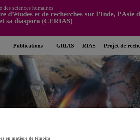
é des sciences humaines
re d’études et de recherches sur l’Inde, l’Asie 
et sa diaspora (CERIAS)
Publications
GRIAS
RIAS
Projet de rech
es en matière de témoins