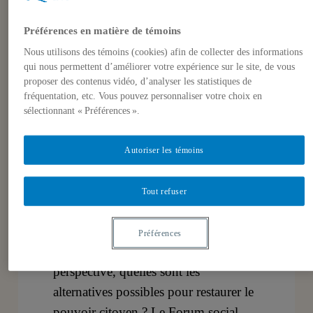
mondial, la pauvreté, le non respect de
l’environnement, la domination
Préférences en matière de témoins
américaine, les guerres illégitimes, etc.
Nous utilisons des témoins (cookies) afin de collecter des informations
qui nous permettent d’améliorer votre expérience sur le site, de vous
soulèvent de nombreuses craintes. La
proposer des contenus vidéo, d’analyser les statistiques de
crise de la démocratie représentative,
fréquentation, etc. Vous pouvez personnaliser votre choix en
qui se traduit par une fracture
sélectionnant « Préférences ».
grandissante entre les citoyens et leurs
représentants, ainsi que la perte de
Autoriser les témoins
capacité d’action de l’État dans un
contexte mondialisé, imposent de
Tout refuser
concevoir de nouveaux lieux de
mobilisation et de nouvelles formes
Préférences
d’engagements. Dans cette
perspective, quelles sont les
alternatives possibles pour restaurer le
pouvoir citoyen ? Le Forum social