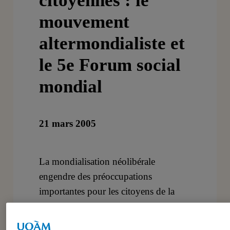
citoyennes : le
mouvement
altermondialiste et
le 5e Forum social
mondial
21 mars 2005
La mondialisation néolibérale
engendre des préoccupations
importantes pour les citoyens de la
planète. En effet, le capitalisme
sauvage qui sévit au sein du marché