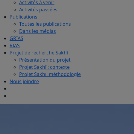
Activités à venir
Activités passées
Publications
Toutes les publications
Dans les médias
GRIAS
RIAS
Projet de recherche Sakhī
Présentation du projet
Projet Sakhī : contexte
Projet Sakhī: méthodologie
Nous joindre