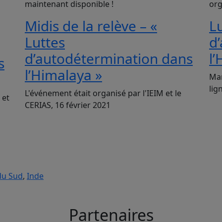
maintenant disponible !
org
Midis de la relève – «
L
Luttes
d
d’autodétermination dans
l
s
l’Himalaya »
Mar
lig
L'événement était organisé par l'IEIM et le
 et
CERIAS, 16 février 2021
du Sud
,
Inde
Partenaires