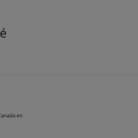
té
 Canada en