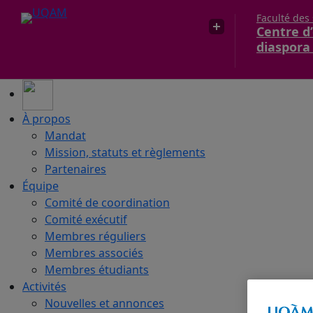
Faculté des
Centre d’
diaspora
À propos
Mandat
Mission, statuts et règlements
Partenaires
Équipe
Comité de coordination
Comité exécutif
Membres réguliers
Membres associés
Membres étudiants
Activités
Nouvelles et annonces