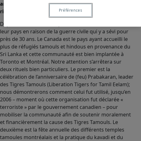
annuelle du temple tamoul sri lankais montréalais :
Préférences
ritualité, transmission et mémoire corporelle
Depuis les années 1980, plusieurs Sri Lankais ont fui
leur pays en raison de la guerre civile qui y a sévi pour
près de 30 ans. Le Canada est le pays ayant accueilli le
plus de réfugiés tamouls et hindous en provenance du
Sri Lanka et cette communauté est bien implantée à
Toronto et Montréal. Notre attention s’arrêtera sur
deux rituels bien particuliers. Le premier est la
célébration de l’anniversaire de (feu) Prabakaran, leader
des Tigres Tamouls (Liberation Tigers for Tamil Eelam);
nous démontrerons comment celui fut utilisé, jusqu’en
2006 – moment où cette organisation fut déclarée «
terroriste » par le gouvernement canadien – pour
mobiliser la communauté afin de soutenir moralement
et financièrement la cause des Tigres Tamouls. Le
deuxième est la fête annuelle des différents temples
tamoules montréalais et la pratique du kavadi et du