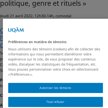
politique, genre et rituels »
Jeudi 21 avril 2022, 12h30-14h, comodal
Cliquez-ici pour accéder à
l’enregistrement vidéo de la
Préférences en matière de témoins
conférence.
Nous utilisons des témoins (cookies) afin de collecter des
Série de conférences « La Diaspora sud-asiatique :
informations qui nous permettent d’améliorer votre
politique, genre et rituels »
expérience sur le site, de vous proposer des contenus
vidéo, d’analyser les statistiques de fréquentation, etc.
Centre d’études et de recherches sur l’Inde, l’Asie du
Vous pouvez personnaliser votre choix en sélectionnant
Sud et sa diaspora (CERIAS)
« Préférences ».
Pour voir la programmation complète
:
https://conferences-cerias.uqam.ca/
Autoriser les témoins
Cinquième conférence de la série
:
Tout refuser
Anniversaire de (feu) Prabakaran (LTTE) et fête