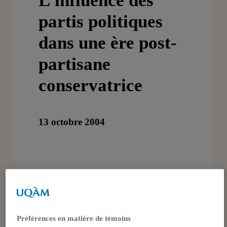
L’influence des
partis politiques
dans une ère post-
partisane
conservatrice
13 octobre 2004
Conférencier
Sébastien Barthe
, Candidat au
doctorat en science politique UQÀM
Préférences en matière de témoins
et chercheur à l’Observatoire sur les