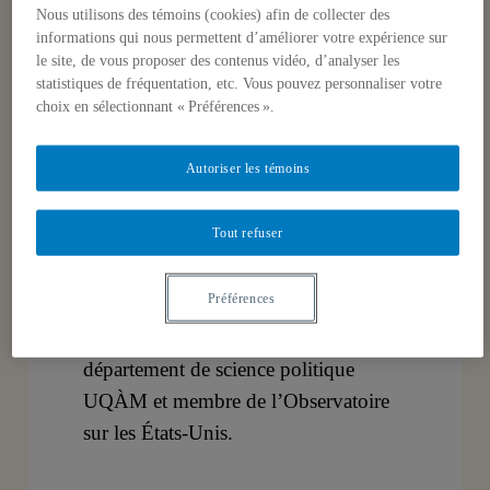
Nous utilisons des témoins (cookies) afin de collecter des
États-Unis.
informations qui nous permettent d’améliorer votre expérience sur
le site, de vous proposer des contenus vidéo, d’analyser les
statistiques de fréquentation, etc. Vous pouvez personnaliser votre
Président de séance
choix en sélectionnant « Préférences ».
David Grondin
, Candidat au doctorat
en science politique UQÀM et co-
Autoriser les témoins
directeur «Les élections présidentielles
américaines».
Tout refuser
Commentateur
Préférences
Claude Corbo
, Professeur au
département de science politique
UQÀM et membre de l’Observatoire
sur les États-Unis.