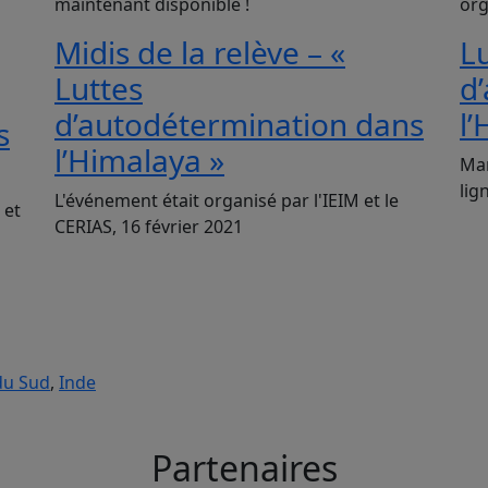
maintenant disponible !
org
Midis de la relève – «
L
Luttes
d
d’autodétermination dans
l
s
l’Himalaya »
Mar
lig
L'événement était organisé par l'IEIM et le
 et
CERIAS, 16 février 2021
du Sud
,
Inde
Partenaires