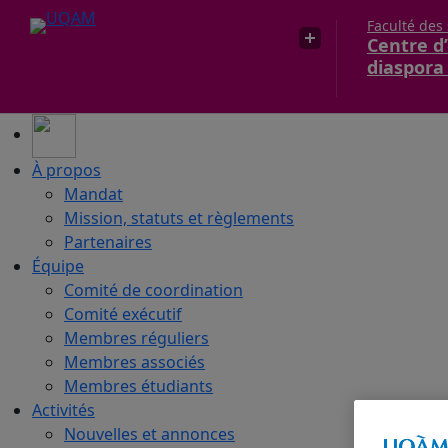
Faculté des
Centre d’
diaspora
À propos
Mandat
Mission, statuts et règlements
Partenaires
Équipe
Comité de coordination
Comité exécutif
Membres réguliers
Membres associés
Membres étudiants
Activités
Nouvelles et annonces