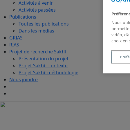
Activités à venir
Activités passées
Préféren
Publications
Nous util
Toutes les publications
permetten
Dans les médias
vidéo, d’
GRIAS
choix en 
RIAS
Projet de recherche Sakhī
Préf
Présentation du projet
Projet Sakhī : contexte
Projet Sakhī: méthodologie
Nous joindre