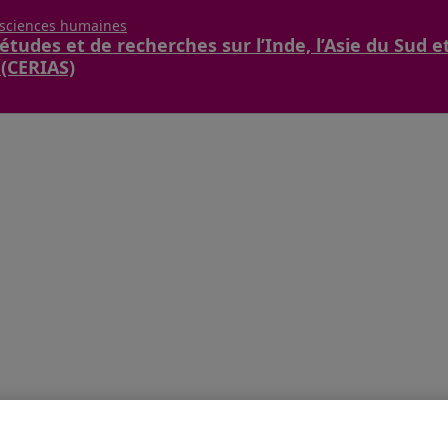
 sciences humaines
études et de recherches sur l’Inde, l’Asie du Sud e
 (CERIAS)