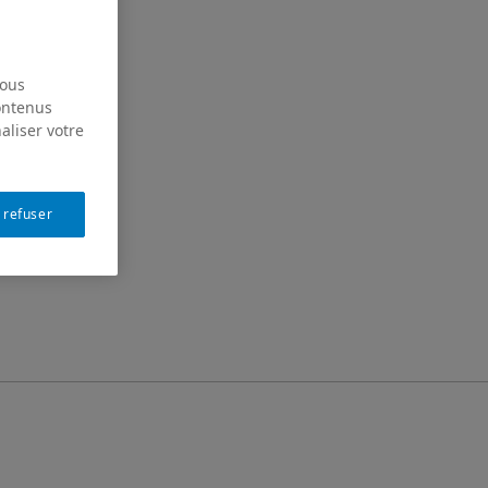
nous
contenus
aliser votre
 refuser