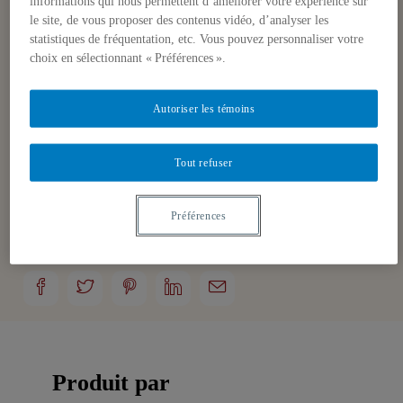
informations qui nous permettent d’améliorer votre expérience sur
– Pour : Stéphane Roussel (professeur
le site, de vous proposer des contenus vidéo, d’analyser les
de science politique UQAM)
statistiques de fréquentation, etc. Vous pouvez personnaliser votre
– Contre : Dan O’Meara (professeur
choix en sélectionnant « Préférences ».
de science politique UQAM)
– Modérateur : Alex Macleod
Autoriser les témoins
(professeur de science politique
UQAM et Directeur du CEPES)
Tout refuser
Préférences
Produit par