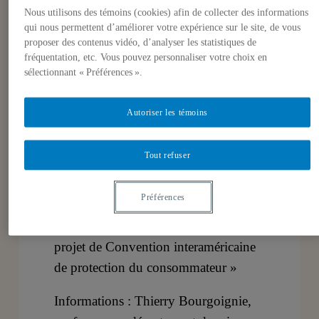
Nous utilisons des témoins (cookies) afin de collecter des informations
(Groupe de recherche sur le droit
qui nous permettent d’améliorer votre expérience sur le site, de vous
international et comparé de la
proposer des contenus vidéo, d’analyser les statistiques de
consommation) a la plaisir de vous
fréquentation, etc. Vous pouvez personnaliser votre choix en
sélectionnant « Préférences ».
inviter à la conférence de
Mme Claudia Lima-Marques,
Autoriser les témoins
Professeure à la Faculté de droit de
l’Université Fédérale du Rio Grande
Tout refuser
do Sul, Porto Alegre, Brésil
Préférences
« La protection internationale du
consommateur dans les Amériques : le
projet de Convention interaméricaine
de protection du consommateur »
Informations : Thierry Bourgoignie,