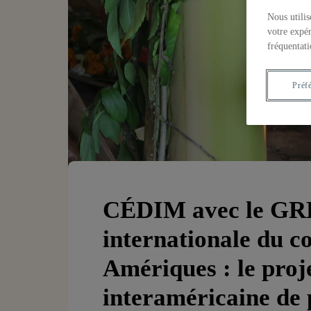
Nous utilis
votre expér
fréquentati
Préf
CÉDIM avec le GRE
internationale du 
Amériques : le proj
interaméricaine de