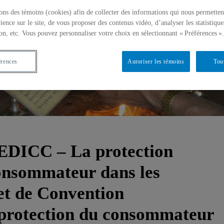
ons des témoins (cookies) afin de collecter des informations qui nous permetten
ience sur le site, de vous proposer des contenus vidéo, d’analyser les statistique
on, etc. Vous pouvez personnaliser votre choix en sélectionnant « Préférences ».
érences
Autoriser les témoins
Tou
DICC – La protection
consommateur dans les
et de Convention
 protection du consommateur