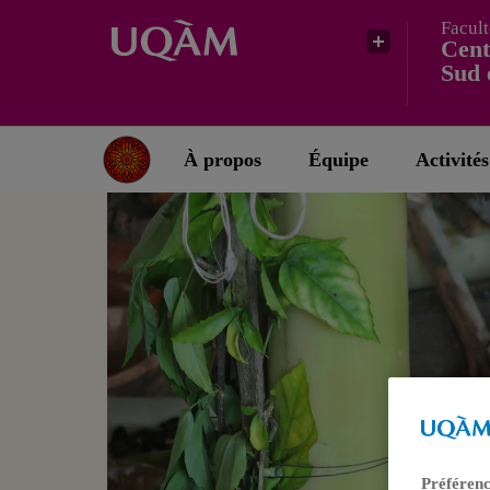
Facult
Cent
Sud 
À propos
Équipe
Activités
Préférenc