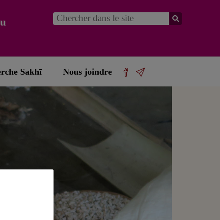
du
erche Sakhī
Nous joindre