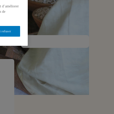
t d’améliorer
s de
t refuser