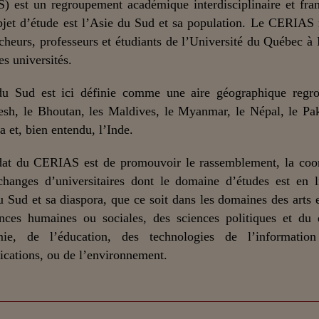
) est un regroupement académique interdisciplinaire et fra
bjet d’étude est l’Asie du Sud et sa population. Le CERIAS
cheurs, professeurs et étudiants de l’Université du Québec à
es universités.
du Sud est ici définie comme une aire géographique regro
sh, le Bhoutan, les Maldives, le Myanmar, le Népal, le Pak
a et, bien entendu, l’Inde.
at du CERIAS est de promouvoir le rassemblement, la coor
changes d’universitaires dont le domaine d’études est en 
u Sud et sa diaspora, que ce soit dans les domaines des arts et
nces humaines ou sociales, des sciences politiques et du 
mie, de l’éducation, des technologies de l’informatio
ations, ou de l’environnement.