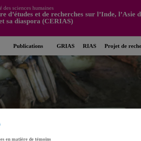
é des sciences humaines
re d’études et de recherches sur l’Inde, l’Asie 
et sa diaspora (CERIAS)
Publications
GRIAS
RIAS
Projet de rech
es en matière de témoins