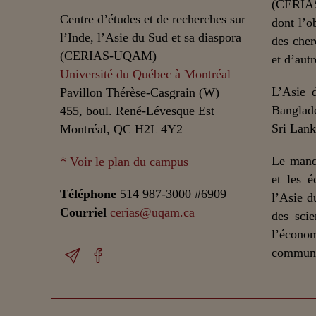
(CERIAS
Centre d’études et de recherches sur
dont l’o
l’Inde, l’Asie du Sud et sa diaspora
des cher
(CERIAS-UQAM)
et d’autr
Université du Québec à Montréal
L’Asie 
Pavillon Thérèse-Casgrain (W)
Banglade
455, boul. René-Lévesque Est
Sri Lank
Montréal, QC H2L 4Y2
Le mand
* Voir le plan du campus
et les é
Téléphone
514 987-3000 #6909
l’Asie d
Courriel
cerias@uqam.ca
des scie
l’écono
communic