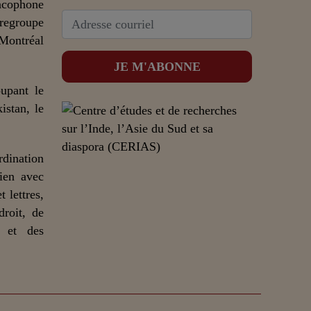
ncophone
 regroupe
 Montréal
upant le
istan, le
dination
lien avec
 lettres,
droit, de
n et des