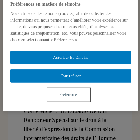
Court of Human
Préférences en matière de témoins
Nous utilisons des témoins (cookies) afin de collecter des
Rights
informations qui nous permettent d’améliorer votre expérience sur
le site, de vous proposer des contenus vidéo, d’analyser les
statistiques de fréquentation, etc. Vous pouvez personnaliser votre
24 mars 2005
choix en sélectionnant « Préférences ».
Autoriser les témoins
DATE: 24 mars 2005 – de 12h30 à
14h00
Tout refuser
LIEU: Salle des Boiseries, Pavillon
Préférences
Judith Jasmin, J-2805
Conférencier : M. Eduardo Bertoni
Rapporteur Spécial sur le droit à la
liberté d’expression de la Commission
interaméricaine des droits de l’Homme