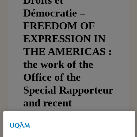
Droits et
Démocratie –
FREEDOM OF
EXPRESSION IN
THE AMERICAS :
the work of the
Office of the
Special Rapporteur
and recent
decisions of the
Inter- American