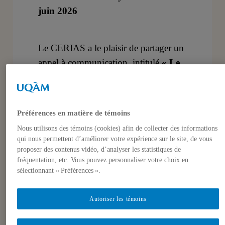
juin 2026
Le CERIAS a le plaisir de partager un
appel à communication, intitulé
« Le
cinéma en diaspora: pratiques,
cultures filmiques et identités »
.
Cette journée d’étude aura lieu le 20
Préférences en matière de témoins
novembre 2026 à l’université de
Nous utilisons des témoins (cookies) afin de collecter des informations
Montpellier Paul-Valéry.
qui nous permettent d’améliorer votre expérience sur le site, de vous
proposer des contenus vidéo, d’analyser les statistiques de
Vous trouverez le descriptif de cet
fréquentation, etc. Vous pouvez personnaliser votre choix en
sélectionnant « Préférences ».
appel à communication ici :
https://www.afeccav.org/je-le-cinema-
Autoriser les témoins
en-diaspora-pratiques-cultures-
filmiques-et-identites-appel-a-